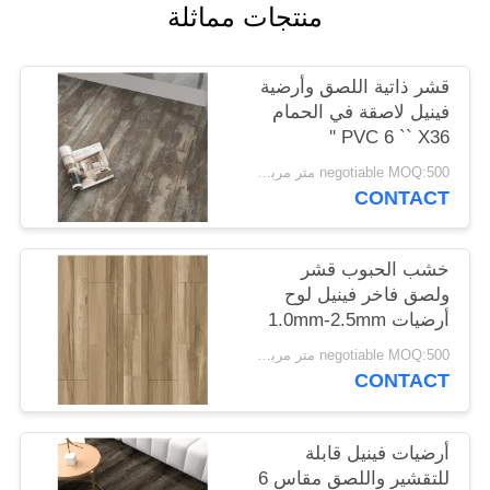
منتجات مماثلة
قشر ذاتية اللصق وأرضية
فينيل لاصقة في الحمام
PVC 6 `` X36 ''
negotiable MOQ:500 متر مربع لكل لون
CONTACT
خشب الحبوب قشر
ولصق فاخر فينيل لوح
أرضيات 1.0mm-2.5mm
negotiable MOQ:500 متر مربع لكل لون
CONTACT
أرضيات فينيل قابلة
للتقشير واللصق مقاس 6