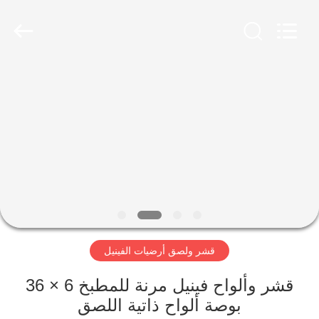
Zhangjiagang
Refine
Union
Import
and
Export.
All
Rights
مسكن
Reserved.
منتجات
معلومات
عنا
جولة
قشر ولصق أرضيات الفينيل
في
المعمل
قشر وألواح فينيل مرنة للمطبخ 6 × 36
بوصة ألواح ذاتية اللصق