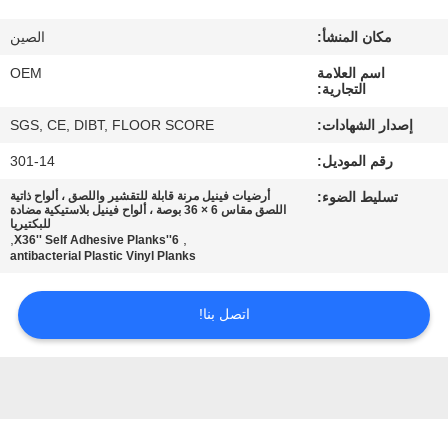
مراقبة
مكان المنشأ:
الصين
الجودة
اسم العلامة
OEM
التجارية:
اتصل
إصدار الشهادات:
SGS, CE, DIBT, FLOOR SCORE
بنا
رقم الموديل:
301-14
تسليط الضوء:
أرضيات فينيل مرنة قابلة للتقشير واللصق ، ألواح ذاتية
اطلب
اللصق مقاس 6 × 36 بوصة ، ألواح فينيل بلاستيكية مضادة
للبكتيريا
اقتباس
,
,
6''X36'' Self Adhesive Planks
antibacterial Plastic Vinyl Planks
خريطة
اتصل بنا!
الموقع
PRIVACY
POLICY