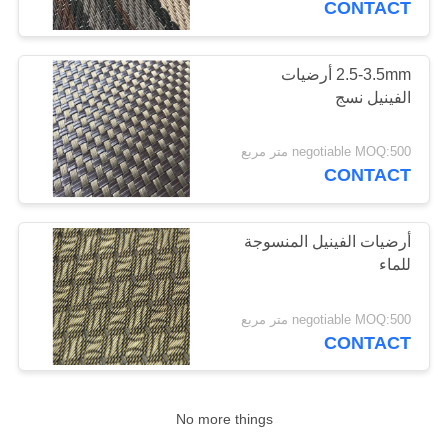
CONTACT
12
أرضيات المرآب غير
2.5-3.5mm أرضيات
الفينيل نسج
القابلة للانزلاق
negotiable MOQ:500 متر مربع
CONTACT
أرضيات الفينيل المنسوجة
13
للماء
الأرضيات الرياضية
negotiable MOQ:500 متر مربع
الداخلية
CONTACT
No more things