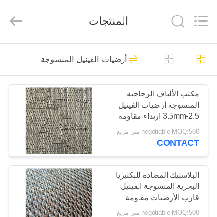
Zhangjiagang
Refine
Union
المنتجات
Import
and
Export.
All
Rights
مسكن
50
Reserved.
أرضيات الفينيل المنسوجة
انقر فوق أرضيات
منتجات
الفينيل SPC
مكتب الألياف الزجاجية
المنسوجة أرضيات الفينيل
معلومات
2.5-3.5mm ارتداء مقاومة
عنا
negotiable MOQ:500 متر مربع
CONTACT
27
جولة
في
البلاستيك المضادة للبكتيريا
أرضيات الفينيل الغراء
البحرية المنسوجة الفينيل
المعمل
قارب الأرضيات مقاومة
الحريق
negotiable MOQ:500 متر مربع