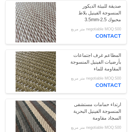
صديقة للبيئة الديكور
المنسوجة الفينيل بلاط
12
محبوك 2.5-3.5mm
مكافحة ساكنة
negotiable MOQ:500 متر مربع
CONTACT
الأرضيات الفينيل
المطاعم غرف اجتماعات
بأرضيات الفينيل المنسوجة
المقاومة للماء
14
negotiable MOQ:500 متر مربع
CONTACT
أرضيات الفينيل
متجانسة
ارتداء حمامات مستشفى
المنسوجة الفينيل البحرية
السجاد مقاومة
negotiable MOQ:500 متر مربع