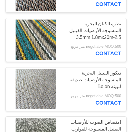
مراقبة
CONTACT
الجودة
نظرة الكتان البحرية
17
المنسوجة الأرضيات الفينيل
اتصل
WPC الفينيل
2.5-3.5mm 1.8mx20m
بنا
negotiable MOQ:500 متر مربع
الأرضيات
CONTACT
اطلب
اقتباس
ديكور الفينيل البحرية
المنسوجة الأرضيات صديقة
للبيئة Bolon
15
خريطة
negotiable MOQ:500 متر مربع
انقر فوق LVT
الموقع
CONTACT
الأرضيات
PRIVACY
امتصاص الصوت للأرضيات
POLICY
الفينيل المنسوجة للقوارب