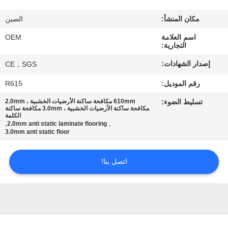
مراقبة
مكان المنشأ:
الصين
الجودة
اسم العلامة
OEM
التجارية:
اتصل
إصدار الشهادات:
CE，SGS
بنا
رقم الموديل:
R615
تسليط الضوء:
610mm مكافحة ساكنة الأرضيات الخشبية ، 2.0mm
اطلب
مكافحة ساكنة الأرضيات الخشبية ، 3.0mm مكافحة ساكنة
الكلمة
اقتباس
,
,
2.0mm anti static laminate flooring
3.0mm anti static floor
خريطة
اتصل بنا!
الموقع
PRIVACY
POLICY