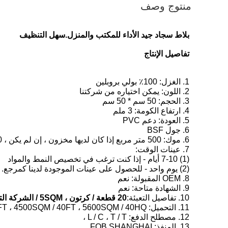
منتوج وصف
بلاط سجاد جيد الأداء للمكتب والمنزل.سهل التنظيف
تفاصيل الإنتاج
1. الغزل: 100٪ بولي بروبلين
2. اللون: يمكن اختياره من شركتنا
3. الحجم: 50 سم * 50 سم
4. ارتفاع الكومة: 3 ملم
5. العودة: دعم PVC
6. جول BSF
6. موك: 500 متر مربع إذا كان لديها مخزون ، إن لم يكن ، 4000 متر مربع ، 30 يوما
7. عينات الوقت:
(1) 7-10 أيام - إذا كنت ترغب في تخصيص النمط والمواد
(2) يوم واحد - للحصول على عينات الموجودة لدينا كمرجع.
8. OEM المقبولة: نعم
9. الشهادة متاحة: نعم
10. تفاصيل التعبئة:
20 قطعة / كرتون ، 5SQM / الشركة التونسية للملاحة
11. التحميل: 2400SQM / 20FT ، 4500SQM / 40FT ، 5600SQM / 40HQ
12. مصطلح الدفع: L / C ، T / T ،
13. المنفذ: FOB SHANGHAI