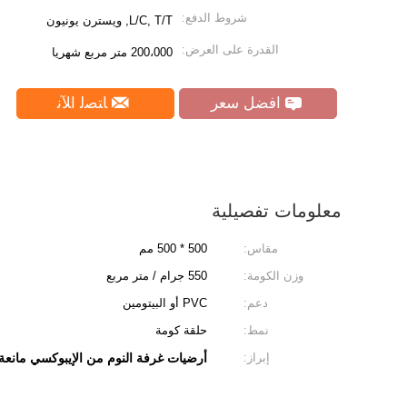
شروط الدفع:
L/C, T/T, ويسترن يونيون
القدرة على العرض:
200،000 متر مربع شهريا
افضل سعر
ﺎﺘﺼﻟ ﺍﻶﻧ
معلومات تفصيلية
مقاس:
500 * 500 مم
وزن الكومة:
550 جرام / متر مربع
دعم:
PVC أو البيتومين
نمط:
حلقة كومة
إبراز:
أرضيات غرفة النوم من الإيبوكسي مانعة ل