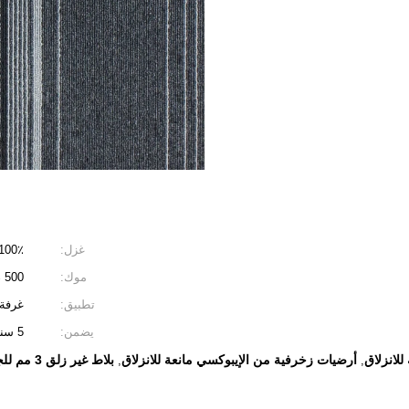
غزل:
100٪ بولي بروبلين (يمكن صنع النايلو
موك:
500 م 2
تطبيق:
غرفة 
يضمن:
5 سنوات
لانزلاق
أرضيات زخرفية من الإيبوكسي مانعة للانزلاق
بلاط غير زلق 3 مم للجراج
,
,