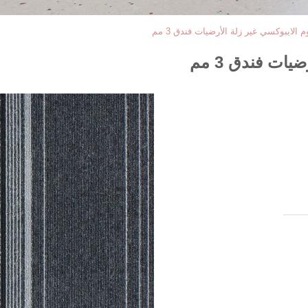
 الايبوكسي غير زلة الأرضيات فندق 3 مم
ات فندق 3 مم