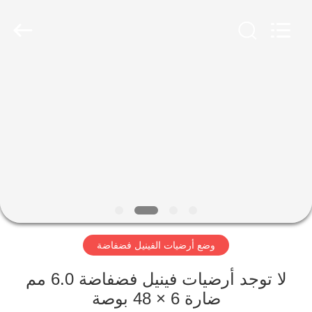
Zhangjiagang
Refine
Union
Import
and
Export.
All
Rights
مسكن
Reserved.
منتجات
معلومات
عنا
جولة
وضع أرضيات الفينيل فضفاضة
في
المعمل
لا توجد أرضيات فينيل فضفاضة 6.0 مم
ضارة 6 × 48 بوصة