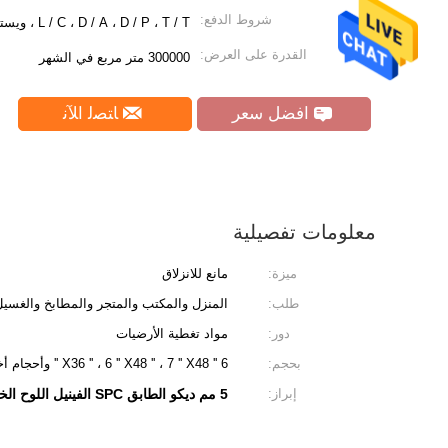
شروط الدفع:
L / C ، D / A ، D / P ، T / T ، ويسترن يونيون ، علي الدفع
القدرة على العرض:
300000 متر مربع في الشهر
افضل سعر
ﺎﺘﺼﻟ ﺍﻶﻧ
معلومات تفصيلية
ميزة:
مانع للانزلاق
طلب:
المنزل والمكتب والمتجر والمطابخ والغسي
دور:
مواد تغطية الأرضيات
بحجم:
6 '' X36 '' ، 6 '' X48 '' ، 7 '' X48 '' وأحجام أخرى متوفرة
إبراز:
5 مم ديكو الطابق SPC الفينيل اللوح الخشبي