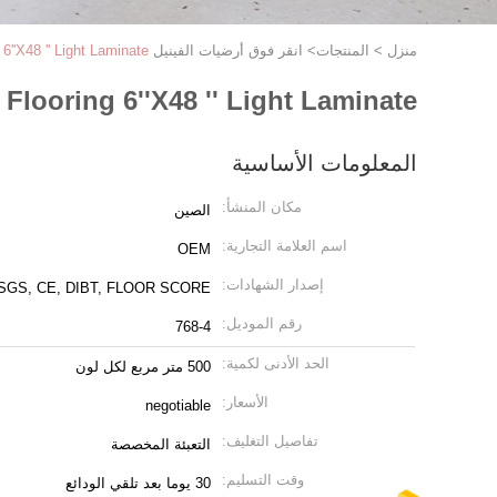
منزل
>
المنتجات
>
انقر فوق أرضيات الفينيل SPC
''X48 '' Light Laminate
looring 6''X48 '' Light Laminate
المعلومات الأساسية
مكان المنشأ:
الصين
اسم العلامة التجارية:
OEM
إصدار الشهادات:
SGS, CE, DIBT, FLOOR SCORE
رقم الموديل:
768-4
الحد الأدنى لكمية:
500 متر مربع لكل لون
الأسعار:
negotiable
تفاصيل التغليف:
التعبئة المخصصة
وقت التسليم:
30 يوما بعد تلقي الودائع