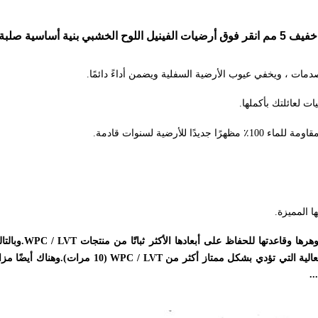
فينيل اللوح الخشبي بنية أساسية صلبة قوية
مات ، ويخفي عيوب الأرضية السفلية ويضمن أداءً دائمًا.
ات لعائلتك بأكملها.
لأرضية لسنوات قادمة.
تتميز أرضيات ick
.