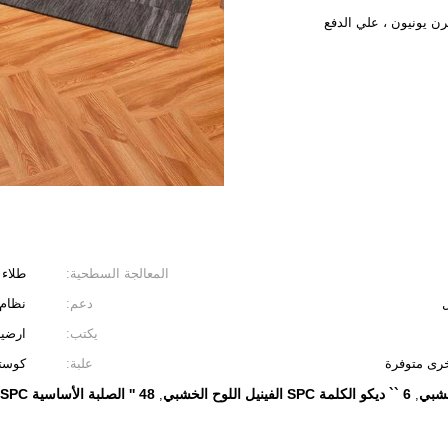
المعالجة السطحية:
طلاء 
ل
دعم:
نظام Clikc ، لا e
يكتب:
ارضيا
علبة:
كوست
6 `` ديكو الكلمة SPC الفينيل اللوح الخشبي
48 '' الصلبة الأساسية SPC أرضيات الفينيل الفاخرة
,
,