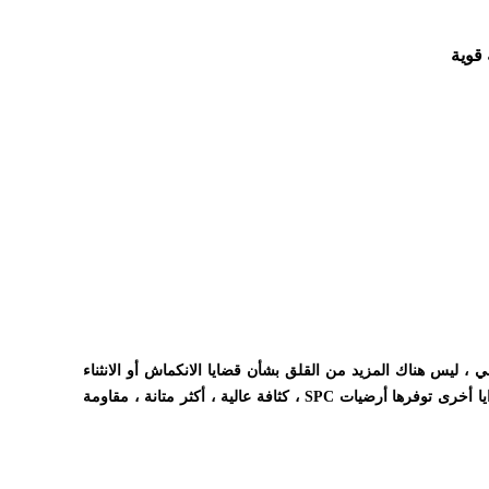
RUF SPC cl بهيكل قوي وصلب في كل من جوهرها وقاعدتها للحفاظ على أبعادها الأكثر ثباتًا من منتجات WPC / LVT.وبالتالي ، ليس هناك المزيد من القلق بشأن قضايا الانكماش أو الانثناء
لاستخدام مدى الحياة.عامل الجذب الرئيسي الآخر هو قوة النقر العالية التي تؤدي بشكل ممتاز أكثر من WPC / LVT (10 مرات).وهناك أيضًا مزايا أخرى توفرها أرضيات SPC ، كثافة عالية ، أكثر متانة ، مقاومة