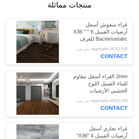
منتجات مماثلة
غراء منقوش أسفل
أرضيات الفينيل 6 '' X36 ''
Bacteriostatic للغرف
والمحلات والمكاتب
negotiable MOQ:500 متر مربع لكل لون
CONTACT
2mm الغراء أسفل مقاوم
للماء الفينيل اللوح
الخشبي الأرضيات
مقاومة للبقع شبه ماتي
negotiable MOQ:500 متر مربع لكل لون
السطوع
CONTACT
غراء تجاري أسفل
أرضيات الفينيل 4 "X36"