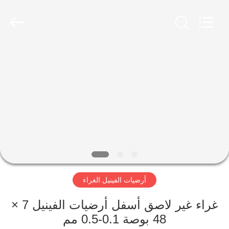
Zhangjiagang
Refine
Union
Import
and
Export.
All
Rights
مسكن
Reserved.
منتجات
معلومات
عنا
جولة
أرضيات الفينيل الغراء
في
المعمل
غراء غير لاصق أسفل أرضيات الفينيل 7 ×
48 بوصة 0.1-0.5 مم