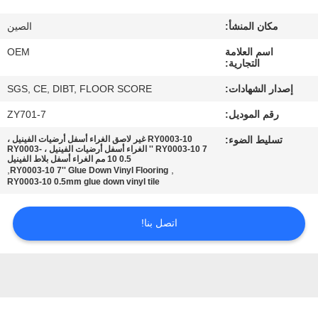
مراقبة
مكان المنشأ:
الصين
الجودة
اسم العلامة
OEM
التجارية:
اتصل
إصدار الشهادات:
SGS, CE, DIBT, FLOOR SCORE
بنا
رقم الموديل:
ZY701-7
تسليط الضوء:
RY0003-10 غير لاصق الغراء أسفل أرضيات الفينيل ،
اطلب
RY0003-10 7 '' الغراء أسفل أرضيات الفينيل ، RY0003-
10 0.5 مم الغراء أسفل بلاط الفينيل
اقتباس
,
,
RY0003-10 7'' Glue Down Vinyl Flooring
RY0003-10 0.5mm glue down vinyl tile
خريطة
اتصل بنا!
الموقع
PRIVACY
POLICY