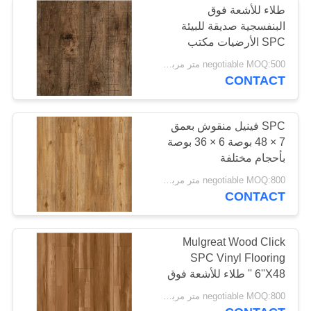
طلاء للأشعة فوق
البنفسجية صديقة للبيئة
SPC الأرضيات مكتب
المنزل المضادة للانزلاق
negotiable MOQ:500 متر مربع لكل لون
CONTACT
SPC فينيل منقوش بعمق
7 × 48 بوصة 6 × 36 بوصة
بأحجام مختلفة
negotiable MOQ:800 متر مربع لكل لون
CONTACT
Mulgreat Wood Click
SPC Vinyl Flooring
6''X48 '' طلاء للأشعة فوق
البنفسجية مقاوم للماء
negotiable MOQ:800 متر مربع لكل لون