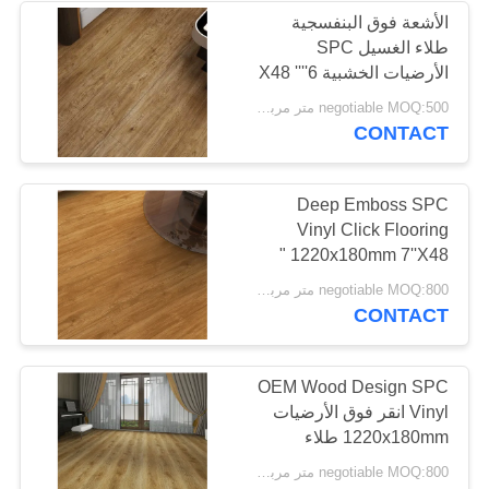
الأشعة فوق البنفسجية
طلاء الغسيل SPC
12
الأرضيات الخشبية 6''X48 ''
مكافحة ساكنة
3.0mm-5.0mm
negotiable MOQ:500 متر مربع لكل لون
CONTACT
الأرضيات الفينيل
Deep Emboss SPC
Vinyl Click Flooring
1220x180mm 7''X48 "
14
negotiable MOQ:800 متر مربع لكل لون
CONTACT
أرضيات الفينيل
متجانسة
OEM Wood Design SPC
Vinyl انقر فوق الأرضيات
1220x180mm طلاء
للأشعة فوق البنفسجية
negotiable MOQ:800 متر مربع لكل لون