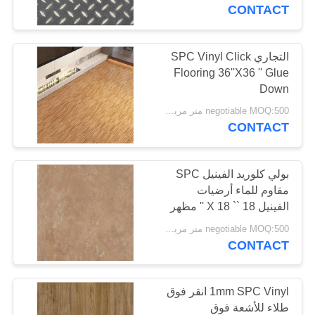
مراقبة
CONTACT
الجودة
التجاري SPC Vinyl Click
17
Flooring 36''X36 '' Glue
اتصل
WPC الفينيل
Down
بنا
negotiable MOQ:500 متر مربع لكل لون
الأرضيات
CONTACT
اطلب
اقتباس
بولي كلوريد الفينيل SPC
مقاوم للماء أرضيات
الفينيل 18 `` X 18 '' مظهر
15
خريطة
الحجر الجاف للحريق
negotiable MOQ:500 متر مربع لكل لون
انقر فوق LVT
الموقع
CONTACT
الأرضيات
PRIVACY
1mm SPC Vinyl انقر فوق
POLICY
طلاء للأشعة فوق