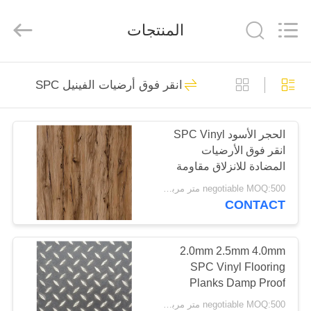
Zhangjiagang
Refine
Union
المنتجات
Import
and
Export.
All
Rights
مسكن
50
Reserved.
انقر فوق أرضيات الفينيل SPC
انقر فوق أرضيات
منتجات
الفينيل SPC
الحجر الأسود SPC Vinyl
انقر فوق الأرضيات
معلومات
المضادة للانزلاق مقاومة
عنا
للحريق
negotiable MOQ:500 متر مربع لكل لون
CONTACT
27
جولة
في
2.0mm 2.5mm 4.0mm
أرضيات الفينيل الغراء
SPC Vinyl Flooring
المعمل
Planks Damp Proof
negotiable MOQ:500 متر مربع لكل لون