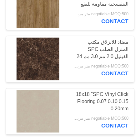
البنفسجية مقاومة للبقع
negotiable MOQ:500 متر مربع لكل لون
CONTACT
36
قشر ولصق أرضيات
مضاد للانزلاق مكتب
الفينيل
المنزل الصلب SPC
الفينيل 2.0 مم 3.0 مم 24
× 24 "
negotiable MOQ:500 متر مربع لكل لون
CONTACT
14
18x18 "SPC Vinyl Click
وضع أرضيات الفينيل
Flooring 0.07 0.10 0.15
0.20mm
فضفاضة
negotiable MOQ:500 متر مربع لكل لون
CONTACT