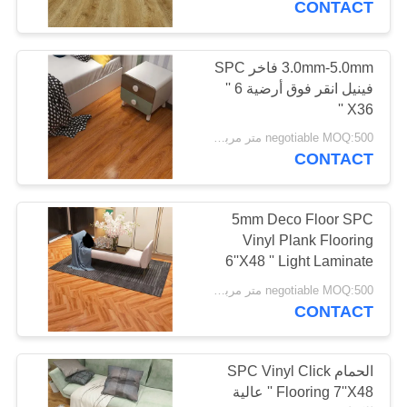
CONTACT
12
أرضيات المرآب غير
3.0mm-5.0mm فاخر SPC
فينيل انقر فوق أرضية 6 ''
القابلة للانزلاق
X36 ''
negotiable MOQ:500 متر مربع لكل لون
CONTACT
5mm Deco Floor SPC
13
Vinyl Plank Flooring
الأرضيات الرياضية
6''X48 '' Light Laminate
negotiable MOQ:500 متر مربع لكل لون
الداخلية
CONTACT
الحمام SPC Vinyl Click
Flooring 7''X48 '' عالية