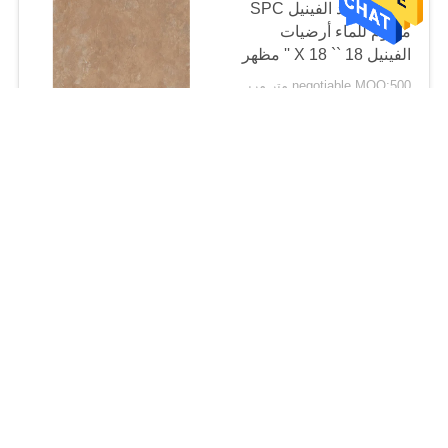
بولي كلوريد الفينيل SPC
مقاوم للماء أرضيات
الفينيل 18 `` X 18 '' مظهر
الحجر الجاف للحريق
negotiable MOQ:500 متر مربع لكل لون
CONTACT
1mm SPC Vinyl انقر فوق
طلاء للأشعة فوق
البنفسجية مقاومة للبقع
negotiable MOQ:500 متر مربع لكل لون
CONTACT
مضاد للانزلاق مكتب
المنزل الصلب SPC
الفينيل 2.0 مم 3.0 مم 24
× 24 "
negotiable MOQ:500 متر مربع لكل لون
CONTACT