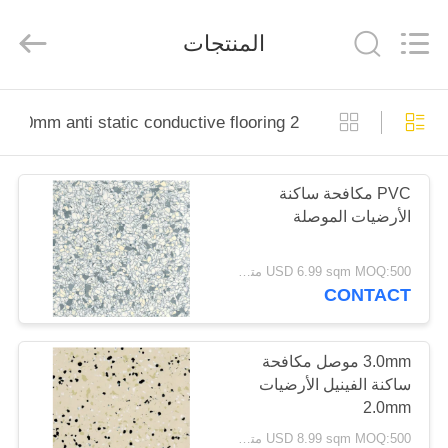
Zhangjiagang
Refine
Union
المنتجات
Import
and
Export.
All
Rights
مسكن
Reserved.
2 0mm anti static conductive flooring
منتجات
PVC مكافحة ساكنة
الأرضيات الموصلة
معلومات
عنا
USD 6.99 sqm MOQ:500 متر مربع
CONTACT
جولة
في
3.0mm موصل مكافحة
ساكنة الفينيل الأرضيات
المعمل
2.0mm
USD 8.99 sqm MOQ:500 متر مربع